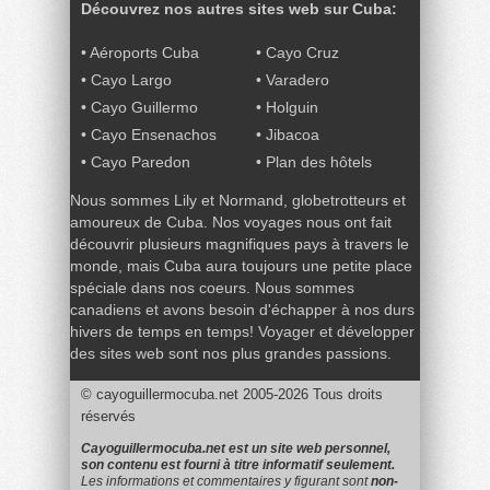
Découvrez nos autres sites web sur Cuba:
•
Aéroports Cuba
•
Cayo Cruz
•
Cayo Largo
•
Varadero
•
Cayo Guillermo
•
Holguin
•
Cayo Ensenachos
•
Jibacoa
•
Cayo Paredon
•
Plan des hôtels
Nous sommes Lily et Normand, globetrotteurs et
amoureux de Cuba. Nos voyages nous ont fait
découvrir plusieurs magnifiques pays à travers le
monde, mais Cuba aura toujours une petite place
spéciale dans nos coeurs. Nous sommes
canadiens et avons besoin d'échapper à nos durs
hivers de temps en temps! Voyager et développer
des sites web sont nos plus grandes passions.
© cayoguillermocuba.net 2005-2026
Tous droits
réservés
|
Signet
Plan du site
Cayoguillermocuba.net est un site web personnel,
son contenu est fourni à titre informatif seulement.
Les informations et commentaires y figurant sont
non-