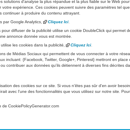
des solutions d'analyse la plus répandue et la plus fiable sur le Web pou
r votre expérience. Ces cookies peuvent suivre des paramètres tel que 
s continuer à produire du contenu attrayant.
sés par Google Analytics,
Cliquez Ici
.
pour diffuser de la publicité utilise un cookie DoubleClick qui permet 
qu'une annonce donnée vous est montrée.
ilise les cookies dans la publicité,
Cliquez Ici
.
tons de Médias Sociaux qui permettent de vous connecter à votre résea
aux incluant: {Facebook, Twitter, Google+, Pinterest} mettront en place 
te ou contribuer aux données qu'ils détiennent à diverses fins décrites da
lisation des cookies sur ce site. Si vous n'êtes pas sûr d'en avoir besoi
irait avec l'une des fonctionnalités que vous utilisez sur notre site. Pou
ide de CookiePolicyGenerator.com