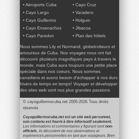
•
Aéroports Cuba
•
Cayo Cruz
•
Cayo Largo
•
Varadero
•
Cayo Guillermo
•
Holguin
•
Cayo Ensenachos
•
Jibacoa
•
Cayo Paredon
•
Plan des hôtels
Nous sommes Lily et Normand, globetrotteurs et
amoureux de Cuba. Nos voyages nous ont fait
découvrir plusieurs magnifiques pays à travers le
monde, mais Cuba aura toujours une petite place
spéciale dans nos coeurs. Nous sommes
canadiens et avons besoin d'échapper à nos durs
hivers de temps en temps! Voyager et développer
des sites web sont nos plus grandes passions.
© cayoguillermocuba.net 2005-2026
Tous droits
réservés
|
Signet
Plan du site
Cayoguillermocuba.net est un site web personnel,
son contenu est fourni à titre informatif seulement.
Les informations et commentaires y figurant sont
non-
officiels
, ils découlent de nos observations et
expériences personnelles en tant que voyageurs. Bien